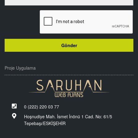
Proje Uygulama
0 (222) 220 03 77
Hoşnudiye Mah. İsmet İnönü 1 Cad. No: 61/5
Tepebaşı/ESKİŞEHİR