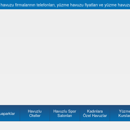
vuzu firmalarının telefonları, yüzme havuzu fiyatları ve yüzme havuzu fi
Havuzlu
Havuzlu Spor
Kadınlara
Yüzm
uaparklar
Oteller
Salonları
Özel Havuzlar
Kurslar