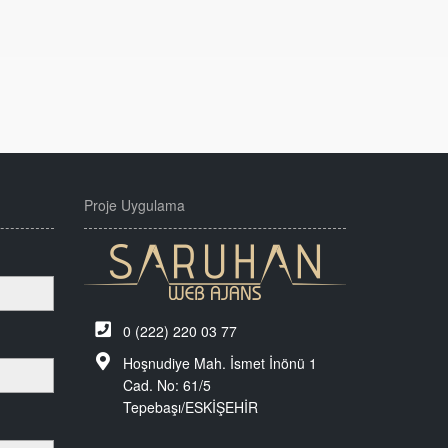
Proje Uygulama
0 (222) 220 03 77
Hoşnudiye Mah. İsmet İnönü 1
Cad. No: 61/5
Tepebaşı/ESKİŞEHİR